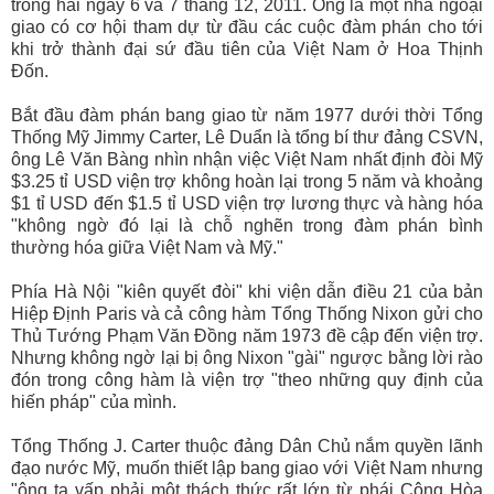
trong hai ngày 6 và 7 tháng 12, 2011. Ông là một nhà ngoại
giao có cơ hội tham dự từ đầu các cuộc đàm phán cho tới
khi trở thành đại sứ đầu tiên của Việt Nam ở Hoa Thịnh
Ðốn.
Bắt đầu đàm phán bang giao từ năm 1977 dưới thời Tổng
Thống Mỹ Jimmy Carter, Lê Duẩn là tổng bí thư đảng CSVN,
ông Lê Văn Bàng nhìn nhận việc Việt Nam nhất định đòi Mỹ
$3.25 tỉ USD viện trợ không hoàn lại trong 5 năm và khoảng
$1 tỉ USD đến $1.5 tỉ USD viện trợ lương thực và hàng hóa
"không ngờ đó lại là chỗ nghẽn trong đàm phán bình
thường hóa giữa Việt Nam và Mỹ."
Phía Hà Nội "kiên quyết đòi" khi viện dẫn điều 21 của bản
Hiệp Ðịnh Paris và cả công hàm Tổng Thống Nixon gửi cho
Thủ Tướng Phạm Văn Ðồng năm 1973 đề cập đến viện trợ.
Nhưng không ngờ lại bị ông Nixon "gài" ngược bằng lời rào
đón trong công hàm là viện trợ "theo những quy định của
hiến pháp" của mình.
Tổng Thống J. Carter thuộc đảng Dân Chủ nắm quyền lãnh
đạo nước Mỹ, muốn thiết lập bang giao với Việt Nam nhưng
"ông ta vấp phải một thách thức rất lớn từ phái Cộng Hòa