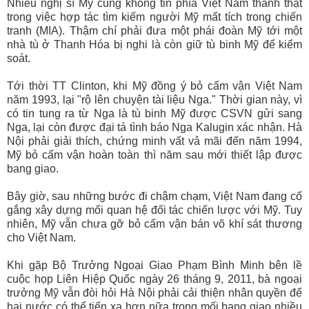
Nhiều nghị sĩ Mỹ cũng không tin phía Việt Nam thành thật
trong việc hợp tác tìm kiếm người Mỹ mất tích trong chiến
tranh (MIA). Thậm chí phải đưa một phái đoàn Mỹ tới một
nhà tù ở Thanh Hóa bị nghi là còn giữ tù binh Mỹ để kiểm
soát.
Tới thời TT Clinton, khi Mỹ đồng ý bỏ cấm vận Việt Nam
năm 1993, lại "rộ lên chuyện tài liệu Nga." Thời gian này, vì
có tin tung ra từ Nga là tù binh Mỹ được CSVN gửi sang
Nga, lại còn được đại tá tình báo Nga Kalugin xác nhận. Hà
Nội phải giải thích, chứng minh vất vả mãi đến năm 1994,
Mỹ bỏ cấm vận hoàn toàn thì năm sau mới thiết lập được
bang giao.
Bây giờ, sau những bước đi chậm chạm, Việt Nam đang cố
gắng xây dựng mối quan hệ đối tác chiến lược với Mỹ. Tuy
nhiên, Mỹ vẫn chưa gỡ bỏ cấm vận bán võ khí sát thương
cho Việt Nam.
Khi gặp Bộ Trưởng Ngoại Giao Phạm Bình Minh bên lề
cuộc họp Liên Hiệp Quốc ngày 26 tháng 9, 2011, bà ngoại
trưởng Mỹ vẫn đòi hỏi Hà Nội phải cải thiện nhân quyền để
hai nước có thể tiến xa hơn nữa trong mối bang giao nhiều