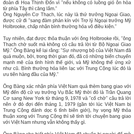
đoàn đi Hoa Thịnh Ðốn vì "nếu không có luồng gió ôn hòa
từ phía Tây thì căng lắm."
Ông Nguyễn Cơ Thạch, lúc này là thứ trưởng Ngoại Giao,
được cử đi "sang đàm phán kín với Trợ lý Ngoại trưởng Mỹ
Holbrooke, chấp nhận bình thường hóa vô điều kiện."
Tuy nhiên, đạt được thỏa thuận với ông Holbrooke rồi, "ông
Thạch chờ suốt mà không có câu trả lời từ Bộ Ngoại Giao
Mỹ." Ông Bàng kể lại rằng: "Sự nhượng bộ của Việt Nam đã
quá muộn, bởi, trong thời gian đó, đã có những biến chuyển
mạnh mẽ của tình hình thế giới, và Mỹ không thể ứng xử
như cũ. Bình thường hóa liên lạc với Trung Cộng lúc đó là
ưu tiên hàng đầu của Mỹ."
Ông Bàng xác nhận phía Việt Nam quá thèm bang giao với
Mỹ đến độ cử vụ trưởng Vụ Bắc Mỹ thời đó là Trần Quang
Cơ sang New York từ tháng 9, 1978 và "cố chờ" câu trả lời
nên ở đó đợi đến tháng 1, 1979 (gần tới lúc Việt Nam bị
Trung Cộng đánh dọc 6 tỉnh biên giới), hy vọng Mỹ thỏa
thuận xong với Trung Cộng thì sẽ tính tới chuyện bang giao
với Việt Nam nhưng vẫn không thấy gì.