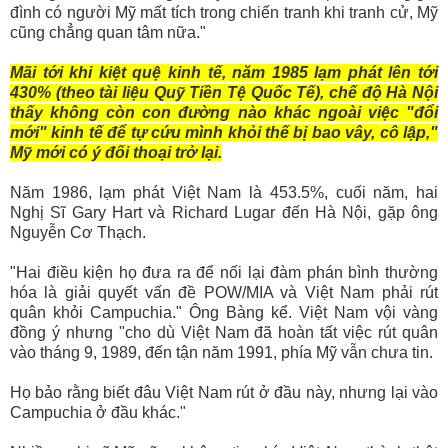
đình có người Mỹ mất tích trong chiến tranh khi tranh cử, Mỹ
cũng chẳng quan tâm nữa."
Mãi tới khi kiệt quệ kinh tế, năm 1985 lạm phát lên tới
430% (theo tài liệu Quỹ Tiền Tệ Quốc Tế), chế độ Hà Nội
thấy không còn con đường nào khác ngoài việc "đổi
mới" kinh tế để tự cứu mình khỏi thế bị bao vây, cô lập,"
Mỹ mới có ý đối thoại trở lại.
Năm 1986, lạm phát Việt Nam là 453.5%, cuối năm, hai
Nghị Sĩ Gary Hart và Richard Lugar đến Hà Nội, gặp ông
Nguyễn Cơ Thạch.
"Hai điều kiện họ đưa ra để nối lại đàm phán bình thường
hóa là giải quyết vấn đề POW/MIA và Việt Nam phải rút
quân khỏi Campuchia." Ông Bàng kể. Việt Nam vội vàng
đồng ý nhưng "cho dù Việt Nam đã hoàn tất việc rút quân
vào tháng 9, 1989, đến tận năm 1991, phía Mỹ vẫn chưa tin.
Họ bảo rằng biết đâu Việt Nam rút ở đầu này, nhưng lại vào
Campuchia ở đầu khác."