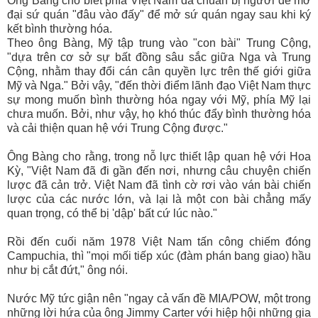
Ông Bàng cho biết phía Việt Nam đã chuẩn bị người để mở
đại sứ quán "đâu vào đấy" để mở sứ quán ngay sau khi ký
kết bình thường hóa.
Theo ông Bàng, Mỹ tập trung vào "con bài" Trung Cộng,
"dựa trên cơ sở sự bất đồng sâu sắc giữa Nga và Trung
Cộng, nhằm thay đổi cán cân quyền lực trên thế giới giữa
Mỹ và Nga." Bởi vậy, "đến thời điểm lãnh đạo Việt Nam thực
sự mong muốn bình thường hóa ngay với Mỹ, phía Mỹ lại
chưa muốn. Bởi, như vậy, họ khó thúc đẩy bình thường hóa
và cải thiện quan hệ với Trung Cộng được."
Ông Bàng cho rằng, trong nỗ lực thiết lập quan hệ với Hoa
Kỳ, "Việt Nam đã đi gần đến nơi, nhưng câu chuyện chiến
lược đã cản trở. Việt Nam đã tình cờ rơi vào ván bài chiến
lược của các nước lớn, và lại là một con bài chẳng mấy
quan trọng, có thể bị 'dập' bất cứ lúc nào."
Rồi đến cuối năm 1978 Việt Nam tấn công chiếm đóng
Campuchia, thì "mọi mối tiếp xúc (đàm phán bang giao) hầu
như bị cắt đứt," ông nói.
Nước Mỹ tức giận nên "ngay cả vấn đề MIA/POW, một trong
những lời hứa của ông Jimmy Carter với hiệp hội những gia