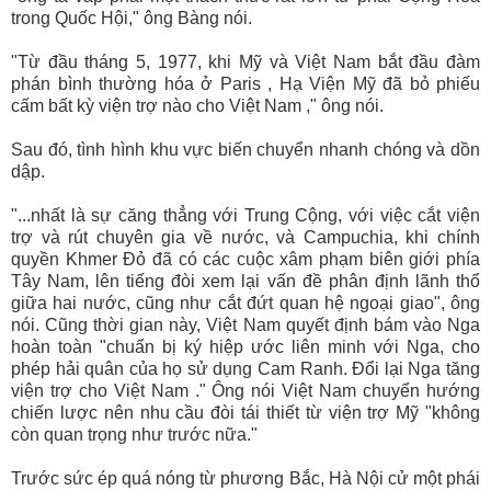
trong Quốc Hội," ông Bàng nói.
"Từ đầu tháng 5, 1977, khi Mỹ và Việt Nam bắt đầu đàm
phán bình thường hóa ở Paris , Hạ Viện Mỹ đã bỏ phiếu
cấm bất kỳ viện trợ nào cho Việt Nam ," ông nói.
Sau đó, tình hình khu vực biến chuyển nhanh chóng và dồn
dập.
"...nhất là sự căng thẳng với Trung Cộng, với việc cắt viện
trợ và rút chuyên gia về nước, và Campuchia, khi chính
quyền Khmer Ðỏ đã có các cuộc xâm phạm biên giới phía
Tây Nam, lên tiếng đòi xem lại vấn đề phân định lãnh thổ
giữa hai nước, cũng như cắt đứt quan hệ ngoại giao", ông
nói. Cũng thời gian này, Việt Nam quyết định bám vào Nga
hoàn toàn "chuẩn bị ký hiệp ước liên minh với Nga, cho
phép hải quân của họ sử dụng Cam Ranh. Ðổi lại Nga tăng
viện trợ cho Việt Nam ." Ông nói Việt Nam chuyển hướng
chiến lược nên nhu cầu đòi tái thiết từ viện trợ Mỹ "không
còn quan trọng như trước nữa."
Trước sức ép quá nóng từ phương Bắc, Hà Nội cử một phái